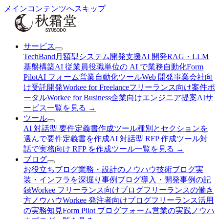
メインコンテンツへスキップ
サービス
TechBand
月額型システム開発支援
AI 開発
RAG・LLM
基盤構築
AI 従業員
役職単位の AI で業務自動化
Form
Pilot
AI フォーム営業自動化ツール
Web 開発
事業会社向
け受託開発
Workee for Freelance
フリーランス向け案件ポ
ータル
Workee for Business
企業向けエンジニア提案AI
サ
ービス
一覧を見る →
ツール
AI 対話型 要件定義書作成ツール
種別とセクションを
選んで要件定義書を作成
AI 対話型 RFP 作成ツール
対
話で実務向け RFP を作成
ツール
一覧を見る →
ブログ
お役立ちブログ
業務・設計のノウハウ
技術ブログ
実
装・インフラを深掘り
事例ブログ
導入・開発事例の記
録
Workee フリーランス向けブログ
フリーランスの働き
方ノウハウ
Workee 発注者向けブログ
フリーランス活用
の実務知見
Form Pilot ブログ
フォーム営業の実践ノウハ