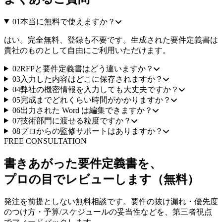
01
本当に無料で使えますか？
はい。完全無料、登録も不要です。生成された要件定義書は
貴社のものとして自由にご利用いただけます。
02
RFPと要件定義書はどう違いますか？
03
入力した内容はどこに保存されますか？
04
弊社の機密情報を入力しても大丈夫ですか？
05
完成までどれくらい時間がかかりますか？
06
出力された Word は編集できますか？
07
技術部門に渡せる粒度ですか？
08
プロからの監修サポートはありますか？
FREE CONSULTATION
書きあがった要件定義書を、
プロの目でレビューします（無料）
発注を前提としない無料相談です。要件の抜け漏れ・優先度
のつけ方・予算/スケジュールの妥当性などを、第三者視点