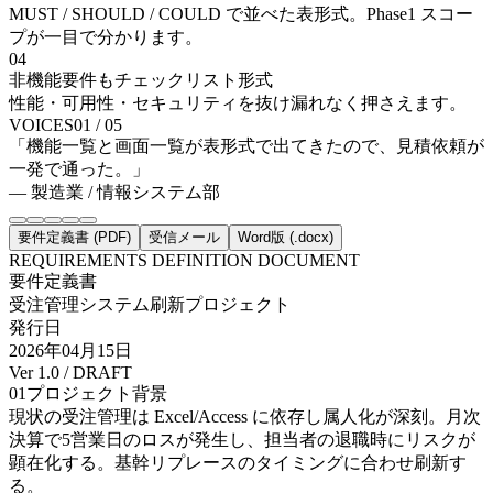
MUST / SHOULD / COULD で並べた表形式。Phase1 スコー
プが一目で分かります。
04
非機能要件もチェックリスト形式
性能・可用性・セキュリティを抜け漏れなく押さえます。
VOICES
01
/
05
「
機能一覧と画面一覧が表形式で出てきたので、見積依頼が
一発で通った。
」
—
製造業 / 情報システム部
要件定義書 (PDF)
受信メール
Word版 (.docx)
REQUIREMENTS DEFINITION DOCUMENT
要件定義書
受注管理システム刷新プロジェクト
発行日
2026年04月15日
Ver 1.0 / DRAFT
01
プロジェクト背景
現状の受注管理は Excel/Access に依存し属人化が深刻。月次
決算で5営業日のロスが発生し、担当者の退職時にリスクが
顕在化する。基幹リプレースのタイミングに合わせ刷新す
る。