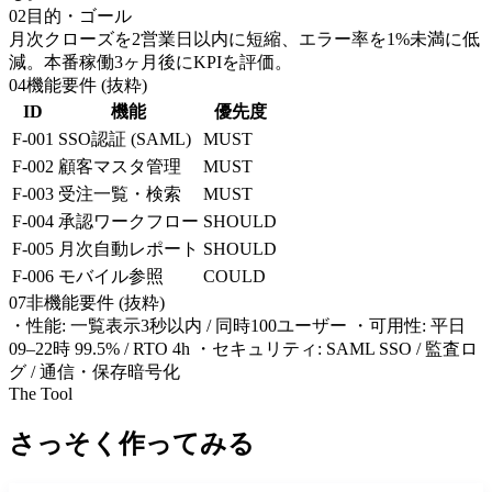
02
目的・ゴール
月次クローズを2営業日以内に短縮、エラー率を1%未満に低
減。本番稼働3ヶ月後にKPIを評価。
04
機能要件 (抜粋)
ID
機能
優先度
F-001
SSO認証 (SAML)
MUST
F-002
顧客マスタ管理
MUST
F-003
受注一覧・検索
MUST
F-004
承認ワークフロー
SHOULD
F-005
月次自動レポート
SHOULD
F-006
モバイル参照
COULD
07
非機能要件 (抜粋)
・性能: 一覧表示3秒以内 / 同時100ユーザー
・可用性: 平日
09–22時 99.5% / RTO 4h
・セキュリティ: SAML SSO / 監査ロ
グ / 通信・保存暗号化
The Tool
さっそく作ってみる