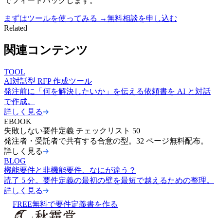
でフィードバックします。
まずはツールを使ってみる →
無料相談を申し込む
Related
関連コンテンツ
TOOL
AI対話型 RFP 作成ツール
発注前に「何を解決したいか」を伝える依頼書を AI と対話
で作成。
詳しく見る
EBOOK
失敗しない要件定義 チェックリスト 50
発注者・受託者で共有する合意の型。32 ページ無料配布。
詳しく見る
BLOG
機能要件と非機能要件、なにが違う？
読了 5 分。要件定義の最初の壁を最短で越えるための整理。
詳しく見る
FREE
無料で要件定義書を作る