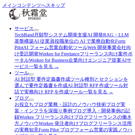
メインコンテンツへスキップ
サービス
TechBand
月額型システム開発支援
AI 開発
RAG・LLM
基盤構築
AI 従業員
役職単位の AI で業務自動化
Form
Pilot
AI フォーム営業自動化ツール
Web 開発
事業会社向
け受託開発
Workee for Freelance
フリーランス向け案件ポ
ータル
Workee for Business
企業向けエンジニア提案AI
サ
ービス
一覧を見る →
ツール
AI 対話型 要件定義書作成ツール
種別とセクションを
選んで要件定義書を作成
AI 対話型 RFP 作成ツール
対
話で実務向け RFP を作成
ツール
一覧を見る →
ブログ
お役立ちブログ
業務・設計のノウハウ
技術ブログ
実
装・インフラを深掘り
事例ブログ
導入・開発事例の記
録
Workee フリーランス向けブログ
フリーランスの働き
方ノウハウ
Workee 発注者向けブログ
フリーランス活用
の実務知見
Form Pilot ブログ
フォーム営業の実践ノウハ