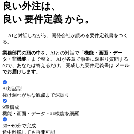
良い
外注
は、
良い
要件定義
から。
— AIと対話しながら、開発会社が読める要件定義書をつく
る。
業務部門の頭の中
を、AIとの対話で「
機能・画面・デー
タ・非機能
」まで整文。 AIが各章で順番に深掘り質問する
ので、あなたは答えるだけ。 完成した要件定義書は
メール
でお届けします
。
AI対話型
抜け漏れがちな観点まで深掘り
9章構成
機能・画面・データ・非機能を網羅
30〜60分で完成
途中離脱しても再開可能