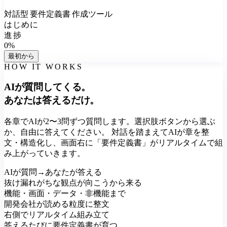
対話型 要件定義書 作成ツール
はじめに
進捗
0
%
最初から
HOW IT WORKS
AIが質問してくる。
あなたは答えるだけ。
各章でAIが2〜3問ずつ質問します。選択肢ボタンから選ぶ
か、自由に答えてください。 対話を踏まえてAIが章を整
文・構造化し、画面右に「要件定義書」がリアルタイムで組
み上がっていきます。
AIが質問→あなたが答える
抜け漏れがちな観点が向こうから来る
機能・画面・データ・非機能まで
開発会社が読める粒度に整文
右側でリアルタイム組み立て
答えるたびに要件定義書が育つ