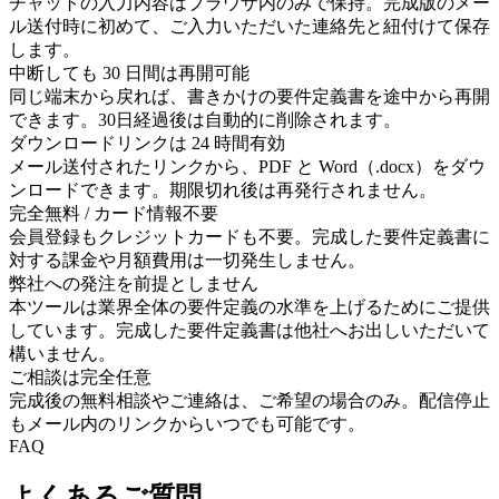
チャットの入力内容はブラウザ内のみで保持。完成版のメー
ル送付時に初めて、ご入力いただいた連絡先と紐付けて保存
します。
中断しても 30 日間は再開可能
同じ端末から戻れば、書きかけの要件定義書を途中から再開
できます。30日経過後は自動的に削除されます。
ダウンロードリンクは 24 時間有効
メール送付されたリンクから、PDF と Word（.docx）をダウ
ンロードできます。期限切れ後は再発行されません。
完全無料 / カード情報不要
会員登録もクレジットカードも不要。完成した要件定義書に
対する課金や月額費用は一切発生しません。
弊社への発注を前提としません
本ツールは業界全体の要件定義の水準を上げるためにご提供
しています。完成した要件定義書は他社へお出しいただいて
構いません。
ご相談は完全任意
完成後の無料相談やご連絡は、ご希望の場合のみ。配信停止
もメール内のリンクからいつでも可能です。
FAQ
よくあるご質問