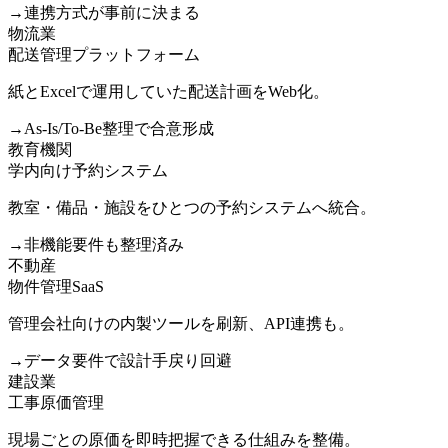
→
連携方式が事前に決まる
物流業
配送管理プラットフォーム
紙とExcelで運用していた配送計画をWeb化。
→
As-Is/To-Be整理で合意形成
教育機関
学内向け予約システム
教室・備品・施設をひとつの予約システムへ統合。
→
非機能要件も整理済み
不動産
物件管理SaaS
管理会社向けの内製ツールを刷新、API連携も。
→
データ要件で設計手戻り回避
建設業
工事原価管理
現場ごとの原価を即時把握できる仕組みを整備。