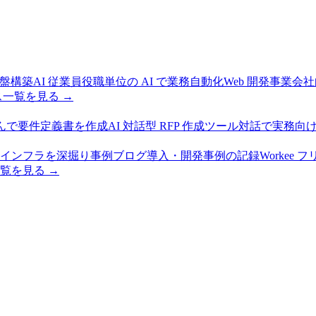
基盤構築
AI 従業員
役職単位の AI で業務自動化
Web 開発
事業会社
ス
一覧を見る →
んで要件定義書を作成
AI 対話型 RFP 作成ツール
対話で実務向け 
インフラを深掘り
事例ブログ
導入・開発事例の記録
Workee
覧を見る →