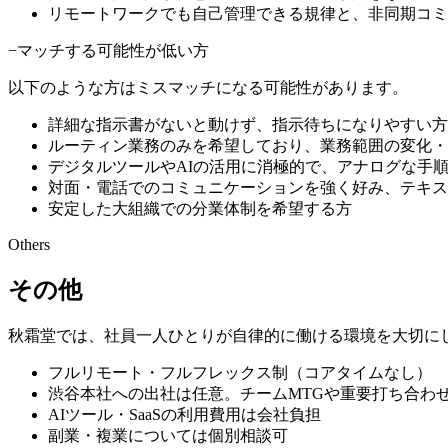
リモートワークでも自己管理できる規律と、非同期コミ
−
マッチする可能性が低い方
以下のような方はミスマッチになる可能性があります。
詳細な指示書がないと動けず、指示待ちになりやすい方
ルーティン業務のみを希望しており、業務範囲の変化・
デジタルツールやAIの活用に消極的で、アナログな手
対面・電話でのコミュニケーションを強く好み、テキス
安定した大組織での分業体制を希望する方
Others
その他
秋霜堂では、社員一人ひとりが自律的に働ける環境を大切に
フルリモート・フルフレックス制（コアタイムなし）
渋谷本社への出社は任意。チームMTGや重要打ち合わ
AIツール・SaaSの利用費用は会社負担
副業・複業については個別相談可