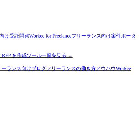
向け受託開発
Workee for Freelance
フリーランス向け案件ポータ
RFP を作成
ツール
一覧を見る →
 フリーランス向けブログ
フリーランスの働き方ノウハウ
Workee