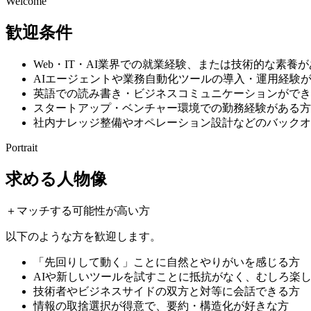
Welcome
歓迎条件
Web・IT・AI業界での就業経験、または技術的な素養
AIエージェントや業務自動化ツールの導入・運用経験
英語での読み書き・ビジネスコミュニケーションができ
スタートアップ・ベンチャー環境での勤務経験がある方
社内ナレッジ整備やオペレーション設計などのバックオ
Portrait
求める人物像
＋
マッチする可能性が高い方
以下のような方を歓迎します。
「先回りして動く」ことに自然とやりがいを感じる方
AIや新しいツールを試すことに抵抗がなく、むしろ楽
技術者やビジネスサイドの双方と対等に会話できる方
情報の取捨選択が得意で、要約・構造化が好きな方