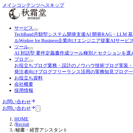
メインコンテンツへスキップ
サービス
TechBand
月額型システム開発支援
AI 開発
RAG・LLM 
ル
Workee for Business
企業向けエンジニア提案AI
サービ
ツール
AI 対話型 要件定義書作成ツール
種別とセクションを選
ブログ
お役立ちブログ
業務・設計のノウハウ
技術ブログ
実装・
発注者向けブログ
フリーランス活用の実務知見
ブログ
一
お役立ち資料
会社概要
採用情報
お問い合わせ
お問い合わせ
HOME
/
Recruit
/
秘書・経営アシスタント