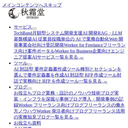
メインコンテンツへスキップ
サービス
TechBand
月額型システム開発支援
AI 開発
RAG・LLM
基盤構築
AI 従業員
役職単位の AI で業務自動化
Web 開
発
事業会社向け受託開発
Workee for Freelance
フリーラン
ス向け案件ポータル
Workee for Business
企業向けエンジ
ニア提案AI
サービス
一覧を見る →
ツール
AI 対話型 要件定義書作成ツール
種別とセクションを
選んで要件定義書を作成
AI 対話型 RFP 作成ツール
対
話で実務向け RFP を作成
ツール
一覧を見る →
ブログ
お役立ちブログ
業務・設計のノウハウ
技術ブログ
実
装・インフラを深掘り
事例ブログ
導入・開発事例の記
録
Workee フリーランス向けブログ
フリーランスの働き
方ノウハウ
Workee 発注者向けブログ
フリーランス活用
の実務知見
ブログ
一覧を見る →
お役立ち資料